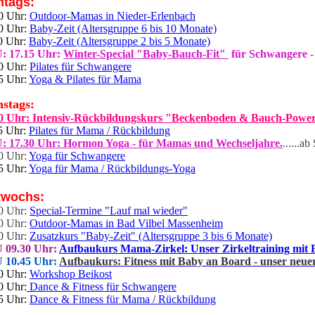
tags:
0 Uhr:
Outdoor-Mamas in Nieder-Erlenbach
0 Uhr:
Baby-Zeit (Altersgruppe 6 bis 10 Monate)
0 Uhr:
Baby-Zeit (Altersgruppe 2 bis 5 Monate)
: 17.15 Uhr:
Winter-Special
"Baby-Bauch-Fit"
für Schwangere -
0 Uhr:
Pilates für Schwangere
5 Uhr:
Yoga & Pilates für Mama
nstags:
0 Uhr: Intensiv-Rückbildungskurs "Beckenboden & Bauch-Powe
5 Uhr:
Pilates für Mama / Rückbildung
 17.30 Uhr: Hormon Yoga - für Mamas und Wechseljahre.
......ab
0 Uhr:
Yoga für Schwangere
5 Uhr:
Yoga für Mama / Rückbildungs-Yoga
twochs:
0 Uhr:
Special-Termine "Lauf mal wieder"
0 Uhr:
Outdoor-Mamas in Bad Vilbel Massenheim
0 Uhr:
Zusatzkurs "Baby-Zeit"
(Altersgruppe 3 bis 6 Monate)
 09.30 Uhr:
Aufbaukurs Mama-Zirkel: Unser Zirkeltraining mit
 10.45 Uhr:
Aufbaukurs: F
itness mit Baby an Board - unser neue
0 Uhr:
Workshop Beikost
0 Uhr:
Dance & Fitness für Schwangere
5 Uhr:
Dance & Fitness für Mama / Rückbildung