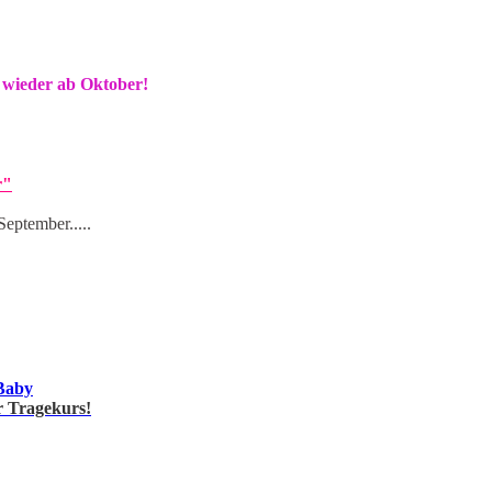
 wieder ab Oktober!
r"
 September.....
 Baby
r Tragekurs!