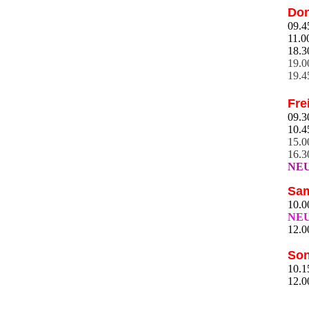
Don
Yin Yoga für alle
09.4
11.0
18.3
Yoga (& Pilates) für Mama
19.0
19.4
Hormon Yoga für alle
Fre
09.3
10.4
15.0
16.3
NEU
Sam
10.0
NEU
12.0
Son
10.1
12.0