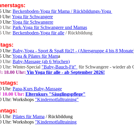
nerstags:
5 Uhr:
Beckenboden-Yoga für Mama / Rückbildungs-Yoga
0 Uhr:
Yoga für Schwangere
0 Uhr:
Yoga für Schwangere
0 Uhr:
Park-Yoga für Schwangere und Mamas
5 Uhr:
Beckenboden-Yoga für alle
/ Rückbildung
itags:
0 Uhr:
Baby-Yoga - Sport & Spaß für2! - (Altersgruppe 4 bis 8 Monate
5 Uhr:
Yoga & Pilates für Mam
a
0 Uhr:
Baby-Massage (ab 6 Wochen)
0 Uhr: Winter-Special
"Baby-Bauch-Fit"
für Schwangere - wieder ab 
: 18.00 Uhr:
Yin Yoga für alle - ab September 2026!
stags:
0 Uhr:
Papa-Kurs Baby-Massage
 10.00 Uhr:
Elternkurs "Säuglingspflege"
0 Uhr: Workshops
"Kindernotfalltraining"
ntags:
5 Uhr:
Pilates für Mama
/ Rückbildung
0 Uhr: Workshops
"Kindernotfalltraining